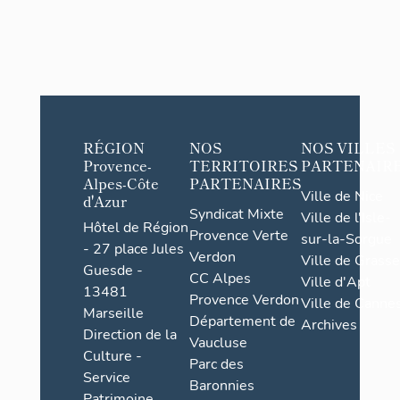
RÉGION
NOS
NOS VILLES
Provence-
TERRITOIRES
PARTENAIR
Alpes-Côte
PARTENAIRES
Ville de Nice
d'Azur
Syndicat Mixte
Ville de l'Isle-
Hôtel de Région
Provence Verte
sur-la-Sorgue
- 27 place Jules
Verdon
Ville de Grasse
Guesde -
CC Alpes
Ville d'Apt
13481
Provence Verdon
Ville de Cannes
Marseille
Département de
Archives
Direction de la
Vaucluse
Culture -
Parc des
Service
Baronnies
Patrimoine