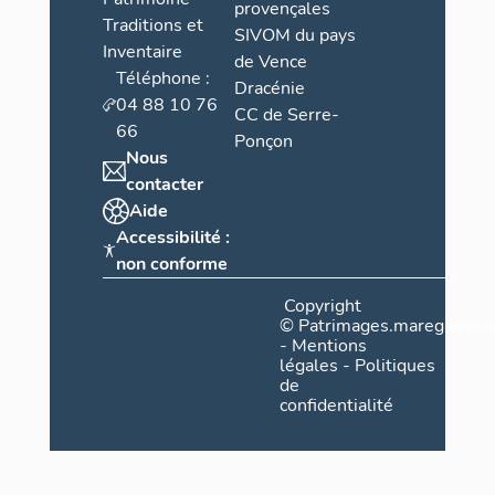
provençales
Traditions et
SIVOM du pays
Inventaire
de Vence
Téléphone :
Dracénie
04 88 10 76
CC de Serre-
66
Ponçon
Nous
contacter
Aide
Accessibilité :
non conforme
Copyright
©
Patrimages.maregionsud
-
Mentions
légales
-
Politiques
de
confidentialité