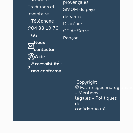
provençales
Traditions et
SIVOM du pays
Inventaire
de Vence
Téléphone :
Dracénie
04 88 10 76
CC de Serre-
66
Ponçon
Nous
contacter
Aide
Accessibilité :
non conforme
Copyright
©
Patrimages.maregionsud
-
Mentions
légales
-
Politiques
de
confidentialité