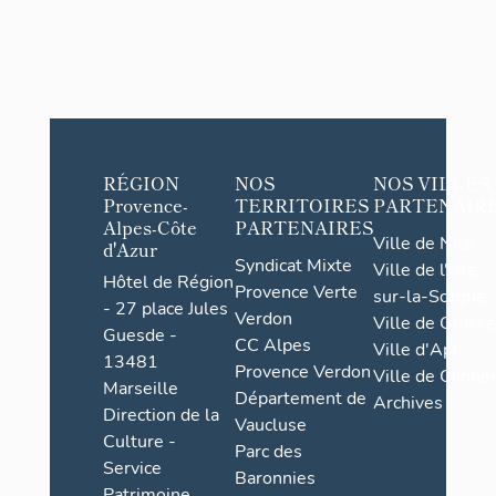
RÉGION
NOS
NOS VILLES
Provence-
TERRITOIRES
PARTENAIR
Alpes-Côte
PARTENAIRES
Ville de Nice
d'Azur
Syndicat Mixte
Ville de l'Isle-
Hôtel de Région
Provence Verte
sur-la-Sorgue
- 27 place Jules
Verdon
Ville de Grasse
Guesde -
CC Alpes
Ville d'Apt
13481
Provence Verdon
Ville de Cannes
Marseille
Département de
Archives
Direction de la
Vaucluse
Culture -
Parc des
Service
Baronnies
Patrimoine