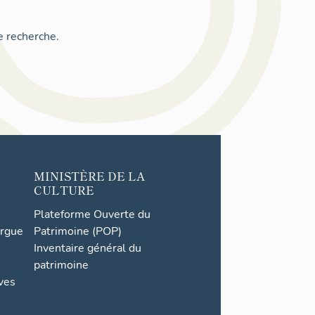
e recherche.
MINISTÈRE DE LA
CULTURE
Plateforme Ouverte du
orgue
Patrimoine (POP)
Inventaire général du
patrimoine
ives