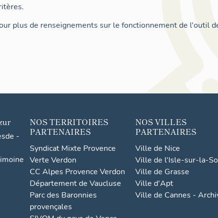
itères.
ur plus de renseignements sur le fonctionnement de l'outil d
zur
NOS TERRITOIRES
NOS VILLES
PARTENAIRES
PARTENAIRES
esde -
Syndicat Mixte Provence
Ville de Nice
rimoine
Verte Verdon
Ville de l'Isle-sur-la-S
CC Alpes Provence Verdon
Ville de Grasse
Département de Vaucluse
Ville d'Apt
Parc des Baronnies
Ville de Cannes - Arch
provençales