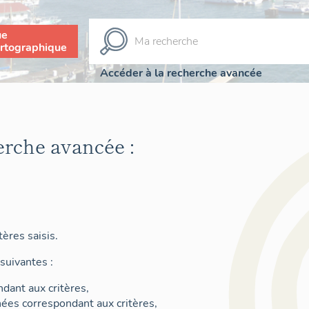
ue
rtographique
Accéder à la recherche avancée
erche avancée :
ères saisis.
suivantes :
dant aux critères,
nées correspondant aux critères,