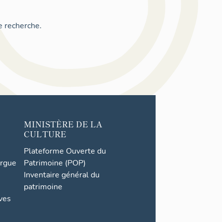
e recherche.
MINISTÈRE DE LA
CULTURE
Plateforme Ouverte du
orgue
Patrimoine (POP)
Inventaire général du
patrimoine
ives