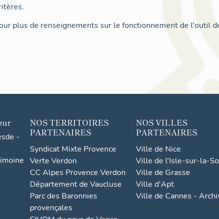
itères.
ur plus de renseignements sur le fonctionnement de l'outil d
zur
NOS TERRITOIRES
NOS VILLES
PARTENAIRES
PARTENAIRES
esde -
Syndicat Mixte Provence
Ville de Nice
rimoine
Verte Verdon
Ville de l'Isle-sur-la-S
CC Alpes Provence Verdon
Ville de Grasse
Département de Vaucluse
Ville d'Apt
Parc des Baronnies
Ville de Cannes - Arch
provençales