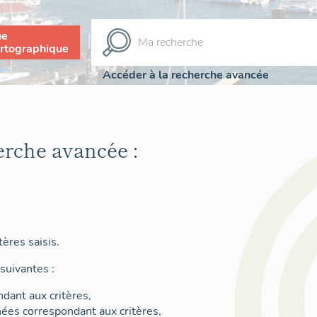
ue
rtographique
Accéder à la recherche avancée
erche avancée :
ères saisis.
suivantes :
dant aux critères,
nées correspondant aux critères,