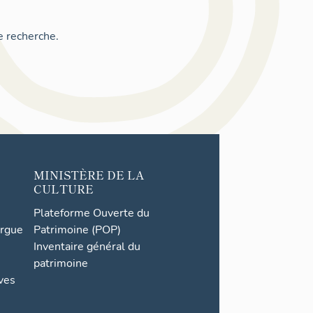
e recherche.
MINISTÈRE DE LA
CULTURE
Plateforme Ouverte du
orgue
Patrimoine (POP)
Inventaire général du
patrimoine
ives