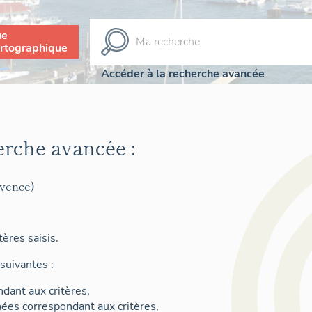
ue
rtographique
Accéder à la recherche avancée
erche avancée :
ovence)
ères saisis.
suivantes :
dant aux critères,
nées correspondant aux critères,