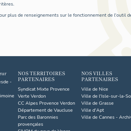
itères.
ur plus de renseignements sur le fonctionnement de l'outil d
zur
NOS TERRITOIRES
NOS VILLES
PARTENAIRES
PARTENAIRES
esde -
Syndicat Mixte Provence
Ville de Nice
rimoine
Verte Verdon
Ville de l'Isle-sur-la-S
CC Alpes Provence Verdon
Ville de Grasse
Département de Vaucluse
Ville d'Apt
Parc des Baronnies
Ville de Cannes - Arch
provençales