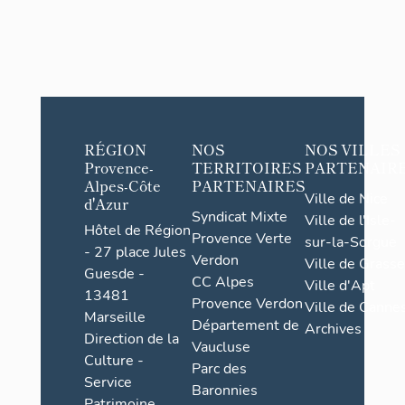
RÉGION
NOS
NOS VILLES
Provence-
TERRITOIRES
PARTENAIR
Alpes-Côte
PARTENAIRES
Ville de Nice
d'Azur
Syndicat Mixte
Ville de l'Isle-
Hôtel de Région
Provence Verte
sur-la-Sorgue
- 27 place Jules
Verdon
Ville de Grasse
Guesde -
CC Alpes
Ville d'Apt
13481
Provence Verdon
Ville de Cannes
Marseille
Département de
Archives
Direction de la
Vaucluse
Culture -
Parc des
Service
Baronnies
Patrimoine