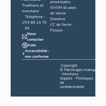
provençales
Traditions et
SIVOM du pays
Inventaire
de Vence
Téléphone :
Dracénie
04 88 10 76
CC de Serre-
66
Ponçon
Nous
contacter
Aide
Accessibilité :
non conforme
Copyright
©
Patrimages.maregionsud
-
Mentions
légales
-
Politiques
de
confidentialité