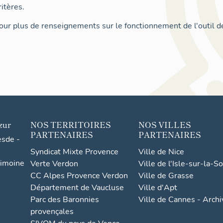
itères.
ur plus de renseignements sur le fonctionnement de l'outil d
zur
NOS TERRITOIRES
NOS VILLES
PARTENAIRES
PARTENAIRES
esde -
Syndicat Mixte Provence
Ville de Nice
rimoine
Verte Verdon
Ville de l'Isle-sur-la-S
CC Alpes Provence Verdon
Ville de Grasse
Département de Vaucluse
Ville d'Apt
Parc des Baronnies
Ville de Cannes - Arch
provençales