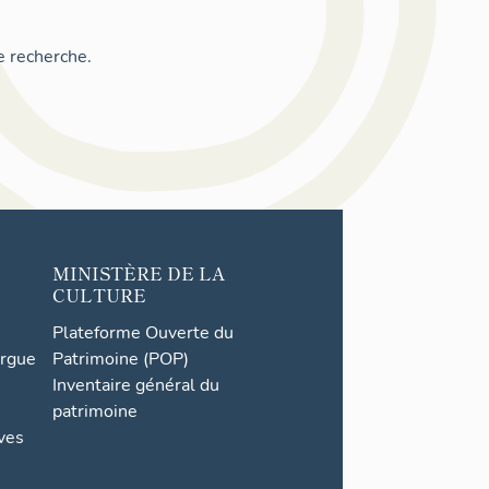
e recherche.
MINISTÈRE DE LA
CULTURE
Plateforme Ouverte du
orgue
Patrimoine (POP)
Inventaire général du
patrimoine
ives