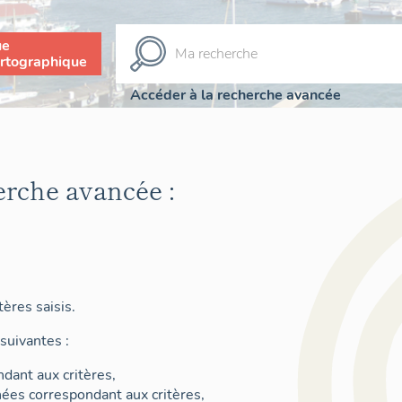
ue
rtographique
Accéder à la recherche avancée
erche avancée :
ères saisis.
suivantes :
dant aux critères,
nées correspondant aux critères,