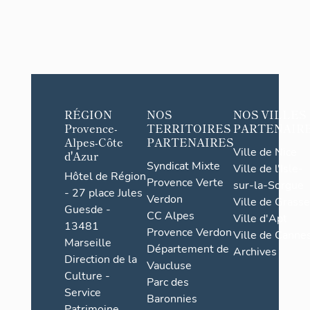
RÉGION
NOS
NOS VILLES
Provence-
TERRITOIRES
PARTENAIR
Alpes-Côte
PARTENAIRES
Ville de Nice
d'Azur
Syndicat Mixte
Ville de l'Isle-
Hôtel de Région
Provence Verte
sur-la-Sorgue
- 27 place Jules
Verdon
Ville de Grasse
Guesde -
CC Alpes
Ville d'Apt
13481
Provence Verdon
Ville de Cannes
Marseille
Département de
Archives
Direction de la
Vaucluse
Culture -
Parc des
Service
Baronnies
Patrimoine