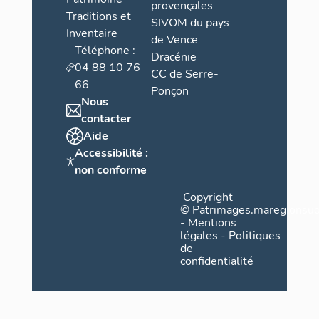
provençales
Traditions et
SIVOM du pays
Inventaire
de Vence
Téléphone :
Dracénie
04 88 10 76
CC de Serre-
66
Ponçon
Nous
contacter
Aide
Accessibilité :
non conforme
Copyright
©
Patrimages.maregionsud
-
Mentions
légales
-
Politiques
de
confidentialité