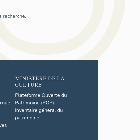
e recherche.
MINISTÈRE DE LA
CULTURE
Plateforme Ouverte du
orgue
Patrimoine (POP)
Inventaire général du
patrimoine
ives