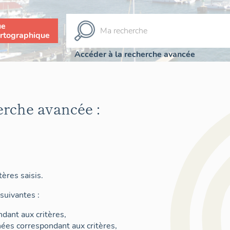
ue
rtographique
Accéder à la recherche avancée
erche avancée :
ères saisis.
suivantes :
dant aux critères,
nées correspondant aux critères,