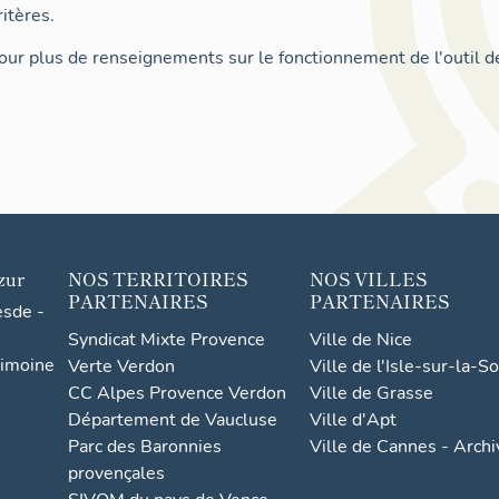
itères.
ur plus de renseignements sur le fonctionnement de l'outil d
zur
NOS TERRITOIRES
NOS VILLES
PARTENAIRES
PARTENAIRES
esde -
Syndicat Mixte Provence
Ville de Nice
rimoine
Verte Verdon
Ville de l'Isle-sur-la-S
CC Alpes Provence Verdon
Ville de Grasse
Département de Vaucluse
Ville d'Apt
Parc des Baronnies
Ville de Cannes - Arch
provençales