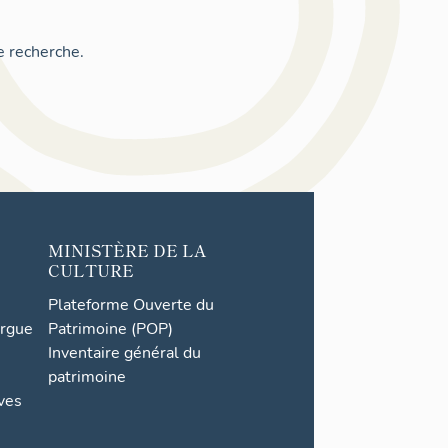
e recherche.
MINISTÈRE DE LA
CULTURE
Plateforme Ouverte du
orgue
Patrimoine (POP)
Inventaire général du
patrimoine
ives