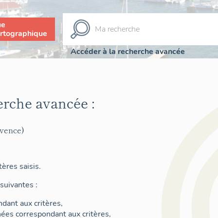
ue
rtographique
Accéder à la recherche avancée
erche avancée :
ovence)
ères saisis.
suivantes :
dant aux critères,
nées correspondant aux critères,