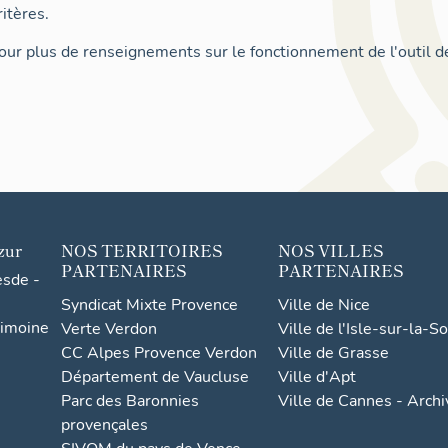
itères.
ur plus de renseignements sur le fonctionnement de l'outil d
zur
NOS TERRITOIRES
NOS VILLES
PARTENAIRES
PARTENAIRES
esde -
Syndicat Mixte Provence
Ville de Nice
rimoine
Verte Verdon
Ville de l'Isle-sur-la-S
CC Alpes Provence Verdon
Ville de Grasse
Département de Vaucluse
Ville d'Apt
Parc des Baronnies
Ville de Cannes - Arch
provençales