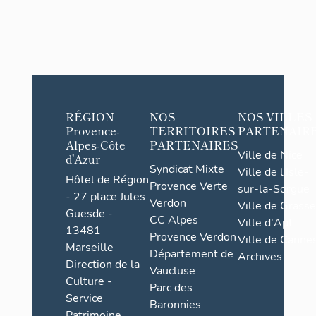
RÉGION
NOS
NOS VILLES
Provence-
TERRITOIRES
PARTENAIR
Alpes-Côte
PARTENAIRES
Ville de Nice
d'Azur
Syndicat Mixte
Ville de l'Isle-
Hôtel de Région
Provence Verte
sur-la-Sorgue
- 27 place Jules
Verdon
Ville de Grasse
Guesde -
CC Alpes
Ville d'Apt
13481
Provence Verdon
Ville de Cannes
Marseille
Département de
Archives
Direction de la
Vaucluse
Culture -
Parc des
Service
Baronnies
Patrimoine