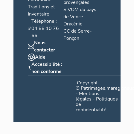
provençales
Traditions et
SIVOM du pays
Inventaire
de Vence
Téléphone :
Dracénie
04 88 10 76
CC de Serre-
66
Ponçon
Nous
contacter
Aide
Accessibilité :
non conforme
Copyright
©
Patrimages.maregionsud
-
Mentions
légales
-
Politiques
de
confidentialité