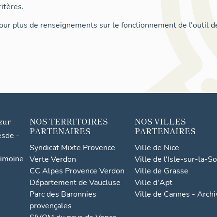
itères.
ur plus de renseignements sur le fonctionnement de l'outil d
zur
NOS TERRITOIRES
NOS VILLES
PARTENAIRES
PARTENAIRES
esde -
Syndicat Mixte Provence
Ville de Nice
rimoine
Verte Verdon
Ville de l'Isle-sur-la-S
CC Alpes Provence Verdon
Ville de Grasse
Département de Vaucluse
Ville d'Apt
Parc des Baronnies
Ville de Cannes - Arch
provençales