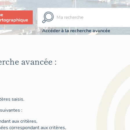
ue
rtographique
Accéder à la recherche avancée
erche avancée :
ères saisis.
suivantes :
dant aux critères,
nées correspondant aux critères,