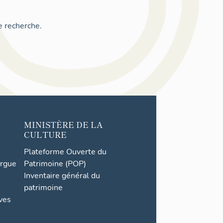
e recherche.
MINISTÈRE DE LA
CULTURE
Plateforme Ouverte du
orgue
Patrimoine (POP)
Inventaire général du
patrimoine
ives