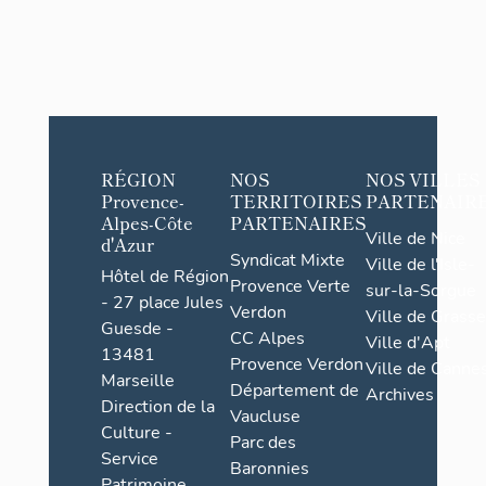
RÉGION
NOS
NOS VILLES
Provence-
TERRITOIRES
PARTENAIR
Alpes-Côte
PARTENAIRES
Ville de Nice
d'Azur
Syndicat Mixte
Ville de l'Isle-
Hôtel de Région
Provence Verte
sur-la-Sorgue
- 27 place Jules
Verdon
Ville de Grasse
Guesde -
CC Alpes
Ville d'Apt
13481
Provence Verdon
Ville de Cannes
Marseille
Département de
Archives
Direction de la
Vaucluse
Culture -
Parc des
Service
Baronnies
Patrimoine