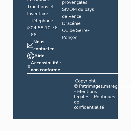
provençales
Traditions et
SIVOM du pays
Inventaire
de Vence
Téléphone :
Dracénie
04 88 10 76
CC de Serre-
66
Ponçon
Nous
contacter
Aide
Accessibilité :
non conforme
Copyright
©
Patrimages.maregionsud
-
Mentions
légales
-
Politiques
de
confidentialité