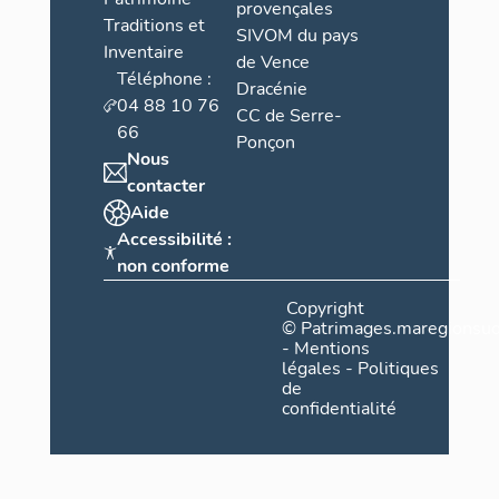
provençales
Traditions et
SIVOM du pays
Inventaire
de Vence
Téléphone :
Dracénie
04 88 10 76
CC de Serre-
66
Ponçon
Nous
contacter
Aide
Accessibilité :
non conforme
Copyright
©
Patrimages.maregionsud
-
Mentions
légales
-
Politiques
de
confidentialité