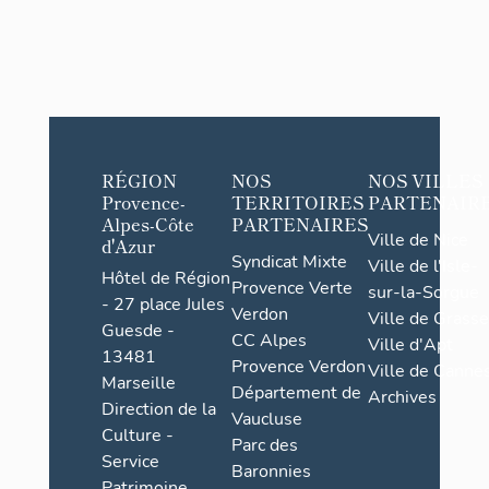
RÉGION
NOS
NOS VILLES
Provence-
TERRITOIRES
PARTENAIR
Alpes-Côte
PARTENAIRES
Ville de Nice
d'Azur
Syndicat Mixte
Ville de l'Isle-
Hôtel de Région
Provence Verte
sur-la-Sorgue
- 27 place Jules
Verdon
Ville de Grasse
Guesde -
CC Alpes
Ville d'Apt
13481
Provence Verdon
Ville de Cannes
Marseille
Département de
Archives
Direction de la
Vaucluse
Culture -
Parc des
Service
Baronnies
Patrimoine