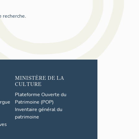
e recherche.
MINISTÈRE DE LA
CULTURE
Plateforme Ouverte du
orgue
Patrimoine (POP)
Inventaire général du
patrimoine
ives