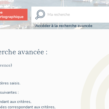
ue
rtographique
Accéder à la recherche avancée
erche avancée :
ovence)
ères saisis.
suivantes :
dant aux critères,
nées correspondant aux critères,