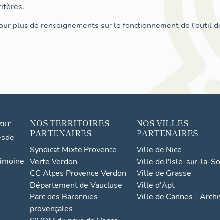
itères.
ur plus de renseignements sur le fonctionnement de l'outil d
zur
NOS TERRITOIRES
NOS VILLES
PARTENAIRES
PARTENAIRES
esde -
Syndicat Mixte Provence
Ville de Nice
rimoine
Verte Verdon
Ville de l'Isle-sur-la-S
CC Alpes Provence Verdon
Ville de Grasse
Département de Vaucluse
Ville d'Apt
Parc des Baronnies
Ville de Cannes - Arch
provençales