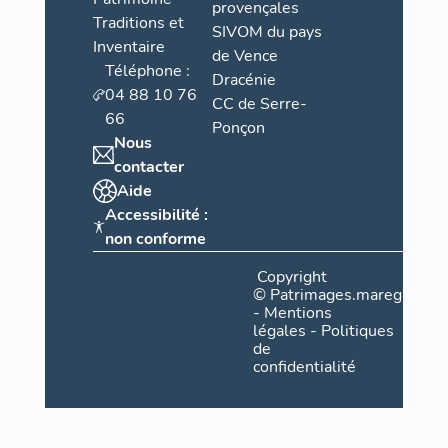
provençales
Traditions et
SIVOM du pays
Inventaire
de Vence
Téléphone :
Dracénie
04 88 10 76
CC de Serre-
66
Ponçon
Nous
contacter
Aide
Accessibilité :
non conforme
Copyright
©
Patrimages.maregionsud
-
Mentions
légales
-
Politiques
de
confidentialité