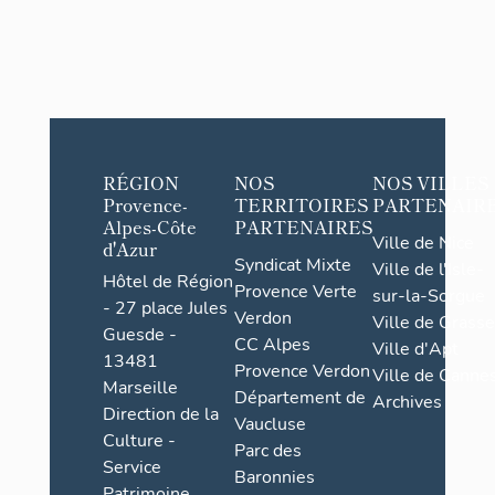
RÉGION
NOS
NOS VILLES
Provence-
TERRITOIRES
PARTENAIR
Alpes-Côte
PARTENAIRES
Ville de Nice
d'Azur
Syndicat Mixte
Ville de l'Isle-
Hôtel de Région
Provence Verte
sur-la-Sorgue
- 27 place Jules
Verdon
Ville de Grasse
Guesde -
CC Alpes
Ville d'Apt
13481
Provence Verdon
Ville de Cannes
Marseille
Département de
Archives
Direction de la
Vaucluse
Culture -
Parc des
Service
Baronnies
Patrimoine