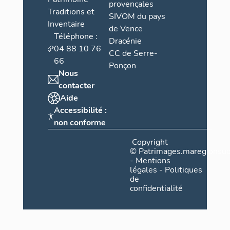
provençales
Traditions et
SIVOM du pays
Inventaire
de Vence
Téléphone :
Dracénie
04 88 10 76
CC de Serre-
66
Ponçon
Nous
contacter
Aide
Accessibilité :
non conforme
Copyright
©
Patrimages.maregionsud
-
Mentions
légales
-
Politiques
de
confidentialité