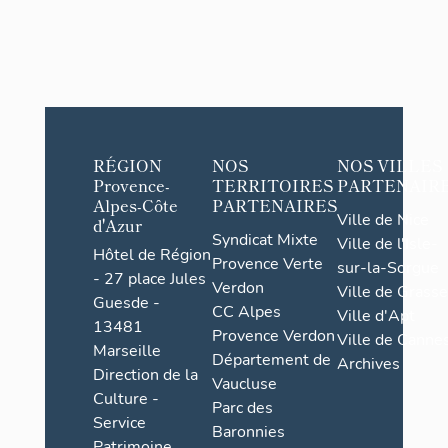
RÉGION
NOS
NOS VILLES
Provence-
TERRITOIRES
PARTENAIR
Alpes-Côte
PARTENAIRES
Ville de Nice
d'Azur
Syndicat Mixte
Ville de l'Isle-
Hôtel de Région
Provence Verte
sur-la-Sorgue
- 27 place Jules
Verdon
Ville de Grasse
Guesde -
CC Alpes
Ville d'Apt
13481
Provence Verdon
Ville de Cannes
Marseille
Département de
Archives
Direction de la
Vaucluse
Culture -
Parc des
Service
Baronnies
Patrimoine