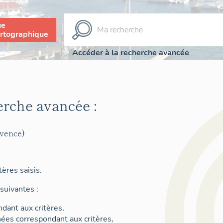
ue
rtographique
Accéder à la recherche avancée
erche avancée :
ovence)
ères saisis.
suivantes :
dant aux critères,
nées correspondant aux critères,