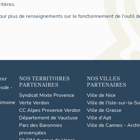
itères.
ur plus de renseignements sur le fonctionnement de l'outil d
zur
NOS TERRITOIRES
NOS VILLES
PARTENAIRES
PARTENAIRES
esde -
Syndicat Mixte Provence
Ville de Nice
rimoine
Verte Verdon
Ville de l'Isle-sur-la-S
CC Alpes Provence Verdon
Ville de Grasse
Département de Vaucluse
Ville d'Apt
Parc des Baronnies
Ville de Cannes - Arch
provençales