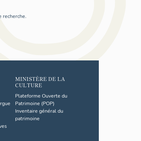
e recherche.
MINISTÈRE DE LA
CULTURE
Plateforme Ouverte du
orgue
Patrimoine (POP)
Inventaire général du
patrimoine
ives