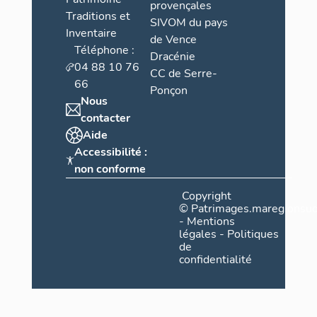
provençales
Traditions et
SIVOM du pays
Inventaire
de Vence
Téléphone :
Dracénie
04 88 10 76
CC de Serre-
66
Ponçon
Nous
contacter
Aide
Accessibilité :
non conforme
Copyright
©
Patrimages.maregionsud
-
Mentions
légales
-
Politiques
de
confidentialité