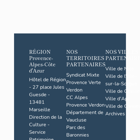
RÉGION
NOS
NOS VILLES
Provence-
TERRITOIRES
PARTENAIR
Alpes-Côte
PARTENAIRES
Ville de Nice
d'Azur
Syndicat Mixte
Ville de l'Isle-
Hôtel de Région
Provence Verte
sur-la-Sorgue
- 27 place Jules
Verdon
Ville de Grasse
Guesde -
CC Alpes
Ville d'Apt
13481
Provence Verdon
Ville de Cannes
Marseille
Département de
Archives
Direction de la
Vaucluse
Culture -
Parc des
Service
Baronnies
Patrimoine