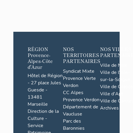
RÉGION
NOS
NOS VILLES
Provence-
TERRITOIRES
PARTENAIR
Alpes-Côte
PARTENAIRES
Ville de Nice
d'Azur
Syndicat Mixte
Ville de l'Isle-
Hôtel de Région
Provence Verte
sur-la-Sorgue
- 27 place Jules
Verdon
Ville de Grasse
Guesde -
CC Alpes
Ville d'Apt
13481
Provence Verdon
Ville de Cannes
Marseille
Département de
Archives
Direction de la
Vaucluse
Culture -
Parc des
Service
Baronnies
Patrimoine