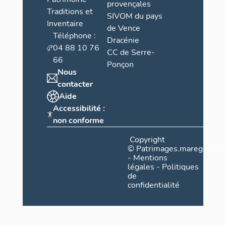
provençales
Traditions et
SIVOM du pays
Inventaire
de Vence
Téléphone :
Dracénie
04 88 10 76
CC de Serre-
66
Ponçon
Nous
contacter
Aide
Accessibilité :
non conforme
Copyright
©
Patrimages.maregionsud
-
Mentions
légales
-
Politiques
de
confidentialité