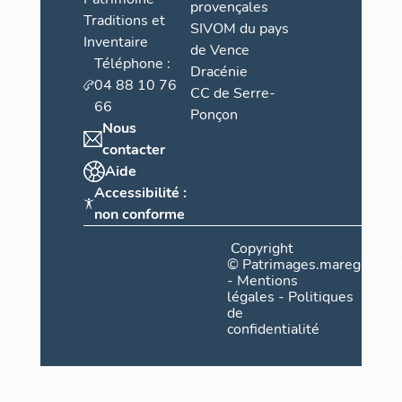
provençales
Traditions et
SIVOM du pays
Inventaire
de Vence
Téléphone :
Dracénie
04 88 10 76
CC de Serre-
66
Ponçon
Nous
contacter
Aide
Accessibilité :
non conforme
Copyright
©
Patrimages.maregionsud
-
Mentions
légales
-
Politiques
de
confidentialité