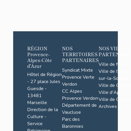
RÉGION
NOS
NOS VILLES
Provence-
TERRITOIRES
PARTENAIR
Alpes-Côte
PARTENAIRES
Ville de Nice
d'Azur
Syndicat Mixte
Ville de l'Isle-
Hôtel de Région
Provence Verte
sur-la-Sorgue
- 27 place Jules
Verdon
Ville de Grasse
Guesde -
CC Alpes
Ville d'Apt
13481
Provence Verdon
Ville de Cannes
Marseille
Département de
Archives
Direction de la
Vaucluse
Culture -
Parc des
Service
Baronnies
Patrimoine