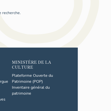
e recherche.
MINISTÈRE DE LA
CULTURE
Plateforme Ouverte du
orgue
Patrimoine (POP)
Inventaire général du
patrimoine
ives