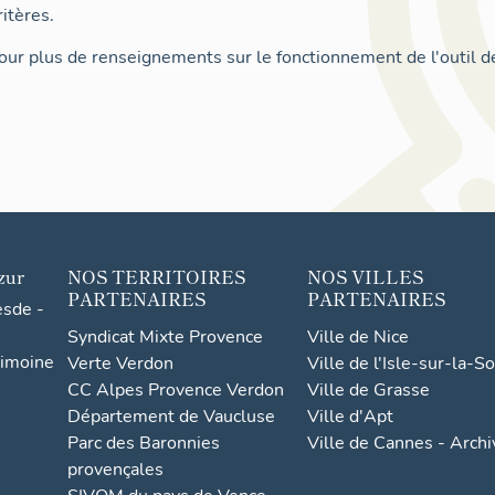
itères.
ur plus de renseignements sur le fonctionnement de l'outil d
zur
NOS TERRITOIRES
NOS VILLES
PARTENAIRES
PARTENAIRES
esde -
Syndicat Mixte Provence
Ville de Nice
rimoine
Verte Verdon
Ville de l'Isle-sur-la-S
CC Alpes Provence Verdon
Ville de Grasse
Département de Vaucluse
Ville d'Apt
Parc des Baronnies
Ville de Cannes - Arch
provençales