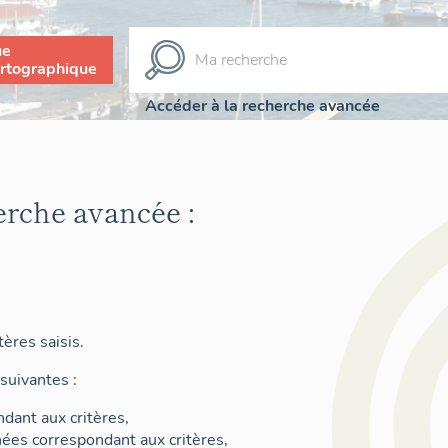
ue
rtographique
Accéder à la recherche avancée
erche avancée :
ères saisis.
suivantes :
dant aux critères,
nées correspondant aux critères,