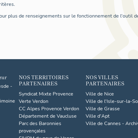
itères.
ur plus de renseignements sur le fonctionnement de l'outil d
zur
NOS TERRITOIRES
NOS VILLES
PARTENAIRES
PARTENAIRES
esde -
Syndicat Mixte Provence
Ville de Nice
rimoine
Verte Verdon
Ville de l'Isle-sur-la-S
CC Alpes Provence Verdon
Ville de Grasse
Département de Vaucluse
Ville d'Apt
Parc des Baronnies
Ville de Cannes - Arch
provençales