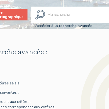
ue
rtographique
Accéder à la recherche avancée
erche avancée :
ères saisis.
suivantes :
dant aux critères,
nées correspondant aux critères,