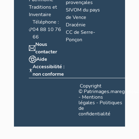
provençales
Traditions et
SIVOM du pays
Inventaire
de Vence
Téléphone :
Dracénie
04 88 10 76
CC de Serre-
66
Ponçon
Nous
contacter
Aide
Accessibilité :
non conforme
Copyright
©
Patrimages.maregionsud
-
Mentions
légales
-
Politiques
de
confidentialité