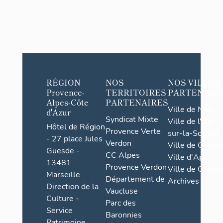
RÉGION
NOS
NOS VILLES
Provence-
TERRITOIRES
PARTENAIR
Alpes-Côte
PARTENAIRES
Ville de Nice
d'Azur
Syndicat Mixte
Ville de l'Isle-
Hôtel de Région
Provence Verte
sur-la-Sorgue
- 27 place Jules
Verdon
Ville de Grasse
Guesde -
CC Alpes
Ville d'Apt
13481
Provence Verdon
Ville de Cannes
Marseille
Département de
Archives
Direction de la
Vaucluse
Culture -
Parc des
Service
Baronnies
Patrimoine