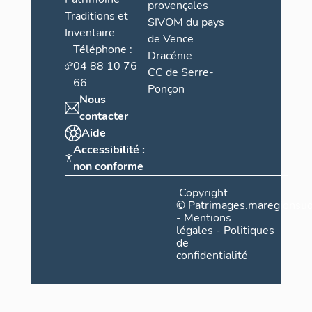
provençales
Traditions et
SIVOM du pays
Inventaire
de Vence
Téléphone :
Dracénie
04 88 10 76
CC de Serre-
66
Ponçon
Nous
contacter
Aide
Accessibilité :
non conforme
Copyright
©
Patrimages.maregionsud
-
Mentions
légales
-
Politiques
de
confidentialité