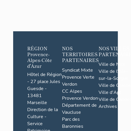
RÉGION
NOS
NOS VILLES
Provence-
TERRITOIRES
PARTENAIR
Alpes-Côte
PARTENAIRES
Ville de Nice
d'Azur
Syndicat Mixte
Ville de l'Isle-
Hôtel de Région
Provence Verte
sur-la-Sorgue
- 27 place Jules
Verdon
Ville de Grasse
Guesde -
CC Alpes
Ville d'Apt
13481
Provence Verdon
Ville de Cannes
Marseille
Département de
Archives
Direction de la
Vaucluse
Culture -
Parc des
Service
Baronnies
Patrimoine