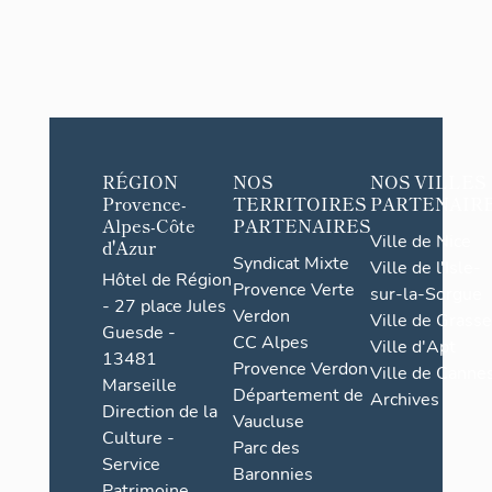
RÉGION
NOS
NOS VILLES
Provence-
TERRITOIRES
PARTENAIR
Alpes-Côte
PARTENAIRES
Ville de Nice
d'Azur
Syndicat Mixte
Ville de l'Isle-
Hôtel de Région
Provence Verte
sur-la-Sorgue
- 27 place Jules
Verdon
Ville de Grasse
Guesde -
CC Alpes
Ville d'Apt
13481
Provence Verdon
Ville de Cannes
Marseille
Département de
Archives
Direction de la
Vaucluse
Culture -
Parc des
Service
Baronnies
Patrimoine