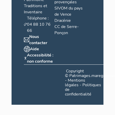
provençales
Traditions et
SIVOM du pays
Inventaire
de Vence
Téléphone :
Dracénie
04 88 10 76
CC de Serre-
66
Ponçon
Nous
contacter
Aide
Accessibilité :
non conforme
Copyright
©
Patrimages.maregionsud
-
Mentions
légales
-
Politiques
de
confidentialité