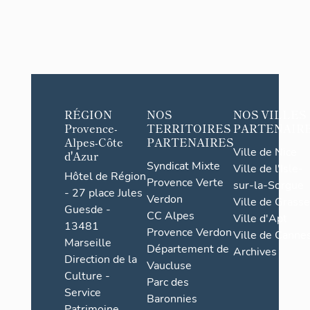
RÉGION
NOS
NOS VILLES
Provence-
TERRITOIRES
PARTENAIR
Alpes-Côte
PARTENAIRES
Ville de Nice
d'Azur
Syndicat Mixte
Ville de l'Isle-
Hôtel de Région
Provence Verte
sur-la-Sorgue
- 27 place Jules
Verdon
Ville de Grasse
Guesde -
CC Alpes
Ville d'Apt
13481
Provence Verdon
Ville de Cannes
Marseille
Département de
Archives
Direction de la
Vaucluse
Culture -
Parc des
Service
Baronnies
Patrimoine