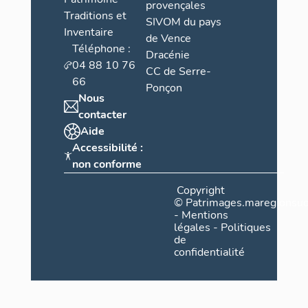
provençales
Traditions et
SIVOM du pays
Inventaire
de Vence
Téléphone :
Dracénie
04 88 10 76
CC de Serre-
66
Ponçon
Nous
contacter
Aide
Accessibilité :
non conforme
Copyright
©
Patrimages.maregionsud
-
Mentions
légales
-
Politiques
de
confidentialité