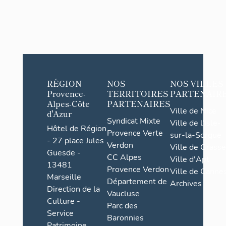
RÉGION
NOS
NOS VILLES
Provence-
TERRITOIRES
PARTENAIR
Alpes-Côte
PARTENAIRES
Ville de Nice
d'Azur
Syndicat Mixte
Ville de l'Isle-
Hôtel de Région
Provence Verte
sur-la-Sorgue
- 27 place Jules
Verdon
Ville de Grasse
Guesde -
CC Alpes
Ville d'Apt
13481
Provence Verdon
Ville de Cannes
Marseille
Département de
Archives
Direction de la
Vaucluse
Culture -
Parc des
Service
Baronnies
Patrimoine