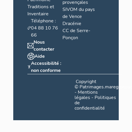
provençales
Traditions et
SIVOM du pays
Inventaire
de Vence
Téléphone :
Dracénie
04 88 10 76
CC de Serre-
66
Ponçon
Nous
contacter
Aide
Accessibilité :
non conforme
Copyright
©
Patrimages.maregionsud
-
Mentions
légales
-
Politiques
de
confidentialité