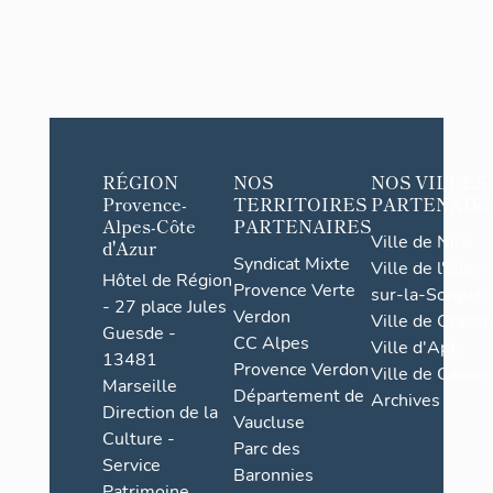
RÉGION
NOS
NOS VILLES
Provence-
TERRITOIRES
PARTENAIR
Alpes-Côte
PARTENAIRES
Ville de Nice
d'Azur
Syndicat Mixte
Ville de l'Isle-
Hôtel de Région
Provence Verte
sur-la-Sorgue
- 27 place Jules
Verdon
Ville de Grasse
Guesde -
CC Alpes
Ville d'Apt
13481
Provence Verdon
Ville de Cannes
Marseille
Département de
Archives
Direction de la
Vaucluse
Culture -
Parc des
Service
Baronnies
Patrimoine