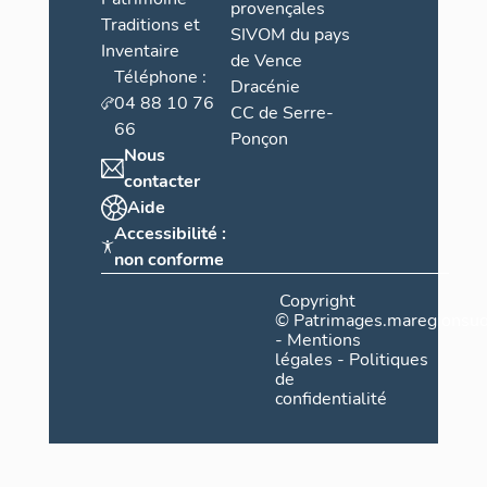
provençales
Traditions et
SIVOM du pays
Inventaire
de Vence
Téléphone :
Dracénie
04 88 10 76
CC de Serre-
66
Ponçon
Nous
contacter
Aide
Accessibilité :
non conforme
Copyright
©
Patrimages.maregionsud
-
Mentions
légales
-
Politiques
de
confidentialité