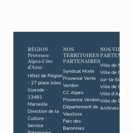
RÉGION
NOS
NOS VILLES
Provence-
TERRITOIRES
PARTENAIR
Alpes-Côte
PARTENAIRES
Ville de Nice
d'Azur
Syndicat Mixte
Ville de l'Isle-
Hôtel de Région
Provence Verte
sur-la-Sorgue
- 27 place Jules
Verdon
Ville de Grasse
Guesde -
CC Alpes
Ville d'Apt
13481
Provence Verdon
Ville de Cannes
Marseille
Département de
Archives
Direction de la
Vaucluse
Culture -
Parc des
Service
Baronnies
Patrimoine