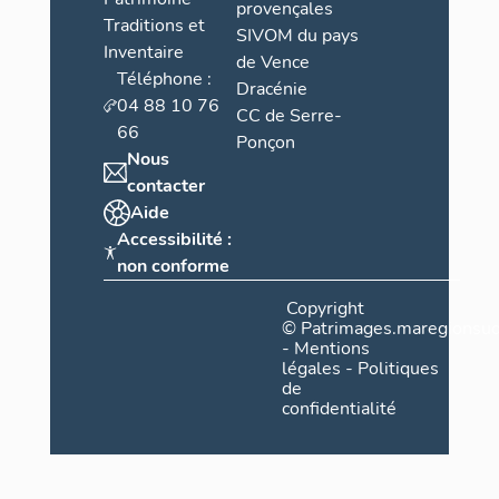
provençales
Traditions et
SIVOM du pays
Inventaire
de Vence
Téléphone :
Dracénie
04 88 10 76
CC de Serre-
66
Ponçon
Nous
contacter
Aide
Accessibilité :
non conforme
Copyright
©
Patrimages.maregionsud
-
Mentions
légales
-
Politiques
de
confidentialité