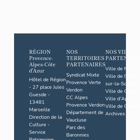
RÉGION
NOS
NOS VILLES
Provence-
TERRITOIRES
PARTENAIR
Alpes-Côte
PARTENAIRES
Ville de Nice
d'Azur
Syndicat Mixte
Ville de l'Isle-
Hôtel de Région
Provence Verte
sur-la-Sorgue
- 27 place Jules
Verdon
Ville de Grasse
Guesde -
CC Alpes
Ville d'Apt
13481
Provence Verdon
Ville de Cannes
Marseille
Département de
Archives
Direction de la
Vaucluse
Culture -
Parc des
Service
Baronnies
Patrimoine