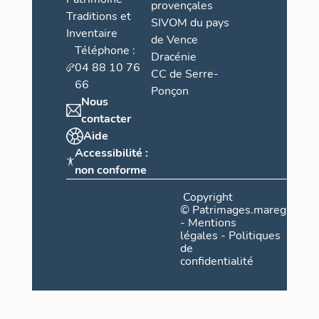
provençales
Traditions et
SIVOM du pays
Inventaire
de Vence
Téléphone :
Dracénie
04 88 10 76
CC de Serre-
66
Ponçon
Nous
contacter
Aide
Accessibilité :
non conforme
Copyright
©
Patrimages.maregionsud
-
Mentions
légales
-
Politiques
de
confidentialité