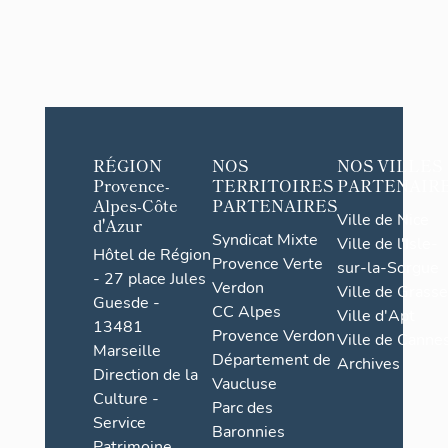
RÉGION
NOS
NOS VILLES
Provence-
TERRITOIRES
PARTENAIR
Alpes-Côte
PARTENAIRES
Ville de Nice
d'Azur
Syndicat Mixte
Ville de l'Isle-
Hôtel de Région
Provence Verte
sur-la-Sorgue
- 27 place Jules
Verdon
Ville de Grasse
Guesde -
CC Alpes
Ville d'Apt
13481
Provence Verdon
Ville de Cannes
Marseille
Département de
Archives
Direction de la
Vaucluse
Culture -
Parc des
Service
Baronnies
Patrimoine