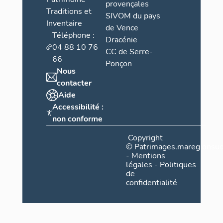
provençales
Traditions et
SIVOM du pays
Inventaire
de Vence
Téléphone :
Dracénie
04 88 10 76
CC de Serre-
66
Ponçon
Nous
contacter
Aide
Accessibilité :
non conforme
Copyright
©
Patrimages.maregionsud
-
Mentions
légales
-
Politiques
de
confidentialité