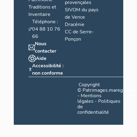
provençales
Traditions et
SIVOM du pays
Inventaire
de Vence
Téléphone :
Dracénie
04 88 10 76
CC de Serre-
66
Ponçon
Nous
contacter
Aide
Accessibilité :
non conforme
Copyright
©
Patrimages.maregionsud
-
Mentions
légales
-
Politiques
de
confidentialité