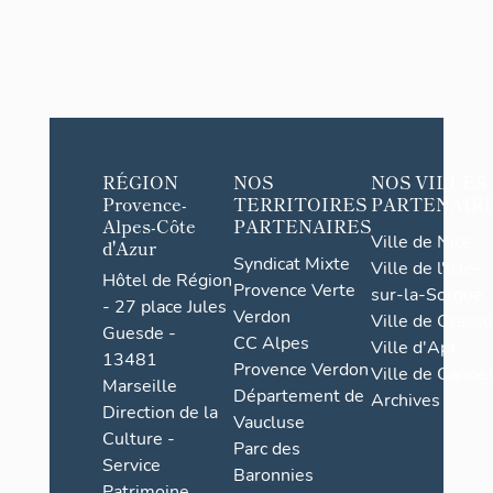
RÉGION
NOS
NOS VILLES
Provence-
TERRITOIRES
PARTENAIR
Alpes-Côte
PARTENAIRES
Ville de Nice
d'Azur
Syndicat Mixte
Ville de l'Isle-
Hôtel de Région
Provence Verte
sur-la-Sorgue
- 27 place Jules
Verdon
Ville de Grasse
Guesde -
CC Alpes
Ville d'Apt
13481
Provence Verdon
Ville de Cannes
Marseille
Département de
Archives
Direction de la
Vaucluse
Culture -
Parc des
Service
Baronnies
Patrimoine