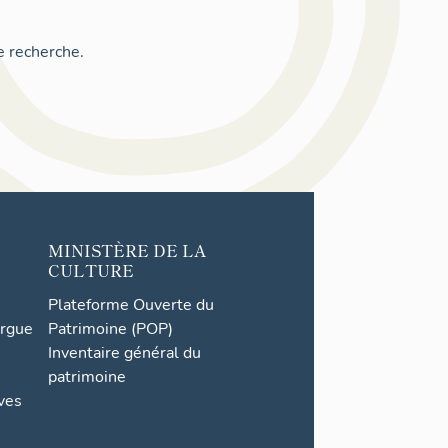
e recherche.
MINISTÈRE DE LA
CULTURE
Plateforme Ouverte du
orgue
Patrimoine (POP)
Inventaire général du
patrimoine
ives