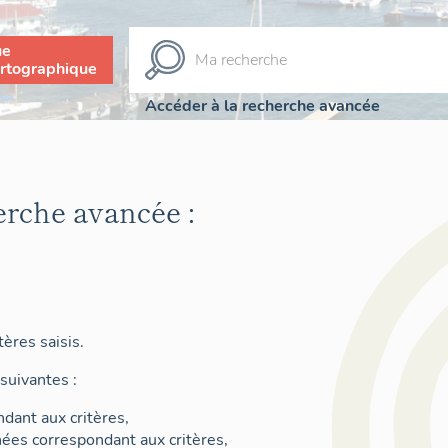
ue
rtographique
Accéder à la recherche avancée
erche avancée :
ères saisis.
suivantes :
dant aux critères,
nées correspondant aux critères,