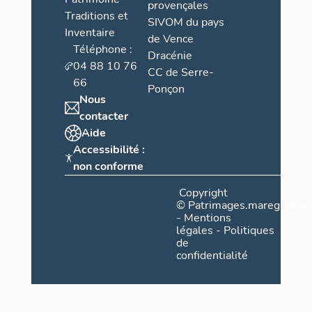
provençales
Traditions et
SIVOM du pays
Inventaire
de Vence
Téléphone :
Dracénie
04 88 10 76
CC de Serre-
66
Ponçon
Nous
contacter
Aide
Accessibilité :
non conforme
Copyright
©
Patrimages.maregionsud
-
Mentions
légales
-
Politiques
de
confidentialité