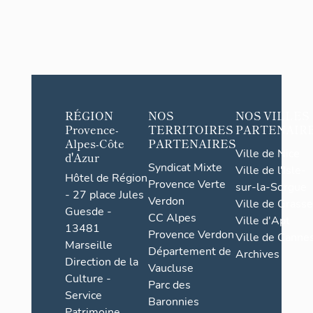
RÉGION
NOS
NOS VILLES
Provence-
TERRITOIRES
PARTENAIR
Alpes-Côte
PARTENAIRES
Ville de Nice
d'Azur
Syndicat Mixte
Ville de l'Isle-
Hôtel de Région
Provence Verte
sur-la-Sorgue
- 27 place Jules
Verdon
Ville de Grasse
Guesde -
CC Alpes
Ville d'Apt
13481
Provence Verdon
Ville de Cannes
Marseille
Département de
Archives
Direction de la
Vaucluse
Culture -
Parc des
Service
Baronnies
Patrimoine