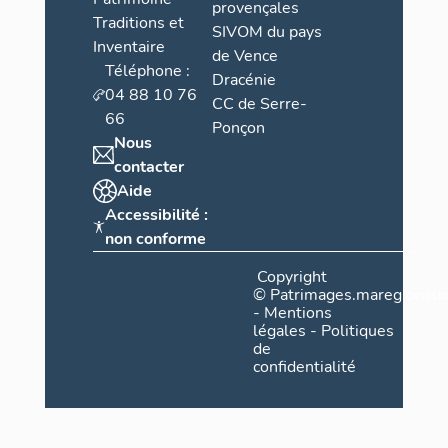
provençales
Traditions et
SIVOM du pays
Inventaire
de Vence
Téléphone :
Dracénie
04 88 10 76
CC de Serre-
66
Ponçon
Nous
contacter
Aide
Accessibilité :
non conforme
Copyright
©
Patrimages.maregionsud
-
Mentions
légales
-
Politiques
de
confidentialité