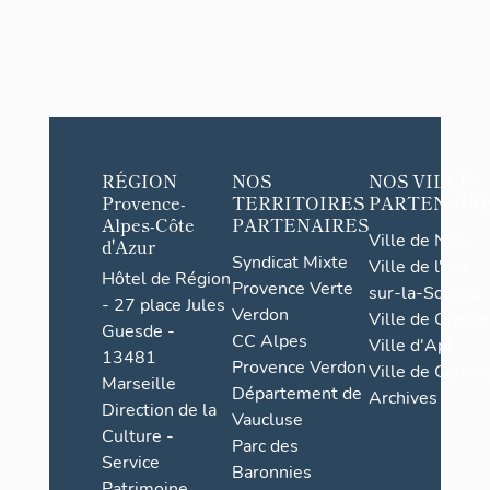
RÉGION
NOS
NOS VILLES
Provence-
TERRITOIRES
PARTENAIR
Alpes-Côte
PARTENAIRES
Ville de Nice
d'Azur
Syndicat Mixte
Ville de l'Isle-
Hôtel de Région
Provence Verte
sur-la-Sorgue
- 27 place Jules
Verdon
Ville de Grasse
Guesde -
CC Alpes
Ville d'Apt
13481
Provence Verdon
Ville de Cannes
Marseille
Département de
Archives
Direction de la
Vaucluse
Culture -
Parc des
Service
Baronnies
Patrimoine