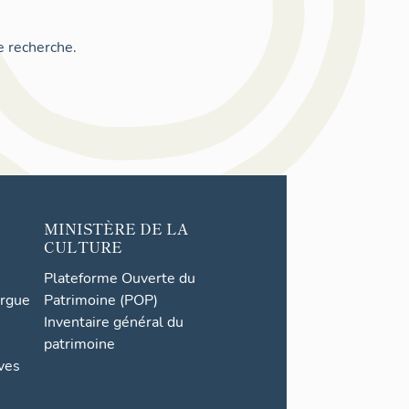
e recherche.
MINISTÈRE DE LA
CULTURE
Plateforme Ouverte du
orgue
Patrimoine (POP)
Inventaire général du
patrimoine
ives