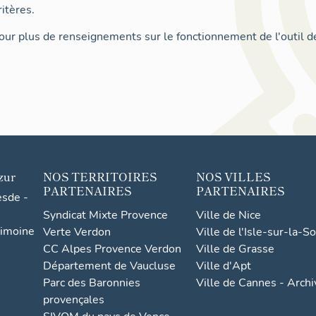
itères.
ur plus de renseignements sur le fonctionnement de l'outil d
zur
NOS TERRITOIRES
NOS VILLES
PARTENAIRES
PARTENAIRES
esde -
Syndicat Mixte Provence
Ville de Nice
rimoine
Verte Verdon
Ville de l'Isle-sur-la-S
CC Alpes Provence Verdon
Ville de Grasse
Département de Vaucluse
Ville d'Apt
Parc des Baronnies
Ville de Cannes - Arch
provençales