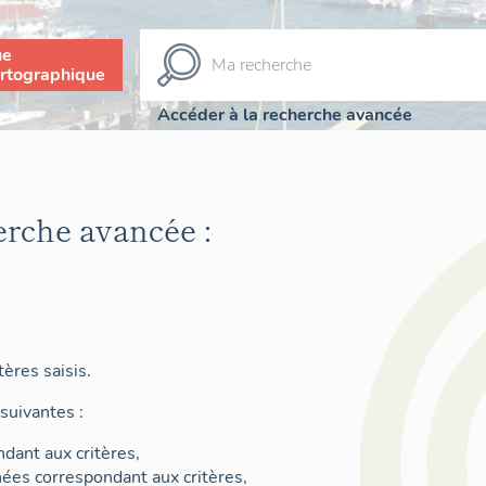
ue
rtographique
Accéder à la recherche avancée
erche avancée :
ères saisis.
suivantes :
dant aux critères,
nées correspondant aux critères,