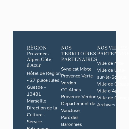
RÉGION
NOS
NOS VILLES
Provence-
TERRITOIRES
PARTENAIR
Alpes-Côte
PARTENAIRES
Ville de Nice
d'Azur
Syndicat Mixte
Ville de l'Isle-
Hôtel de Région
Provence Verte
sur-la-Sorgue
- 27 place Jules
Verdon
Ville de Grasse
Guesde -
CC Alpes
Ville d'Apt
13481
Provence Verdon
Ville de Cannes
Marseille
Département de
Archives
Direction de la
Vaucluse
Culture -
Parc des
Service
Baronnies
Patrimoine