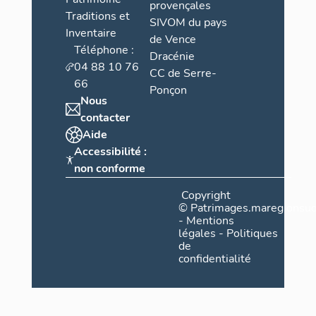
provençales
Traditions et
SIVOM du pays
Inventaire
de Vence
Téléphone :
Dracénie
04 88 10 76
CC de Serre-
66
Ponçon
Nous
contacter
Aide
Accessibilité :
non conforme
Copyright
©
Patrimages.maregionsud
-
Mentions
légales
-
Politiques
de
confidentialité