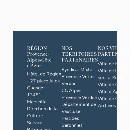
RÉGION
NOS
NOS VILLES
Provence-
TERRITOIRES
PARTENAIR
Alpes-Côte
PARTENAIRES
Ville de Nice
d'Azur
Syndicat Mixte
Ville de l'Isle-
Hôtel de Région
Provence Verte
sur-la-Sorgue
- 27 place Jules
Verdon
Ville de Grasse
Guesde -
CC Alpes
Ville d'Apt
13481
Provence Verdon
Ville de Cannes
Marseille
Département de
Archives
Direction de la
Vaucluse
Culture -
Parc des
Service
Baronnies
Patrimoine