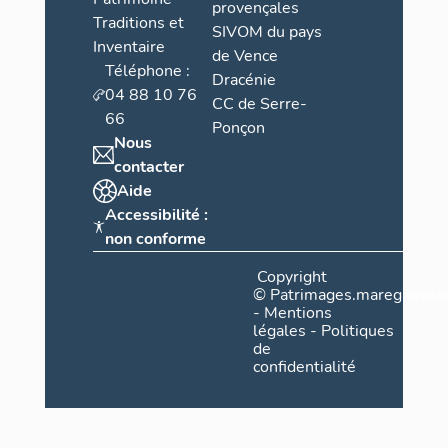
provençales
Traditions et
SIVOM du pays
Inventaire
de Vence
Téléphone :
Dracénie
04 88 10 76
CC de Serre-
66
Ponçon
Nous
contacter
Aide
Accessibilité :
non conforme
Copyright
©
Patrimages.maregionsud
-
Mentions
légales
-
Politiques
de
confidentialité