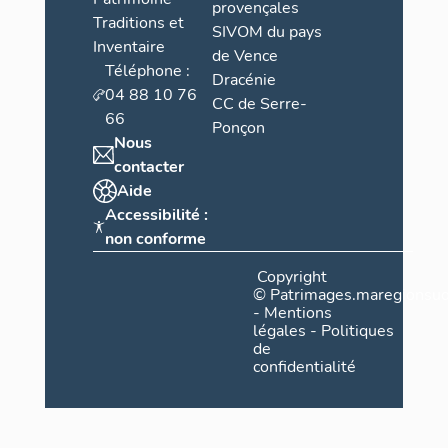
provençales
Traditions et
SIVOM du pays
Inventaire
de Vence
Téléphone :
Dracénie
04 88 10 76
CC de Serre-
66
Ponçon
Nous
contacter
Aide
Accessibilité :
non conforme
Copyright
©
Patrimages.maregionsud
-
Mentions
légales
-
Politiques
de
confidentialité