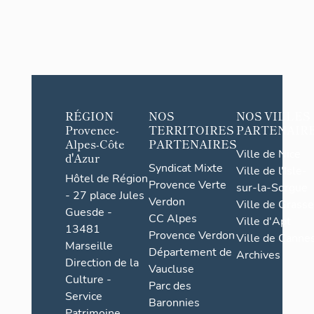
RÉGION
NOS
NOS VILLES
Provence-
TERRITOIRES
PARTENAIR
Alpes-Côte
PARTENAIRES
Ville de Nice
d'Azur
Syndicat Mixte
Ville de l'Isle-
Hôtel de Région
Provence Verte
sur-la-Sorgue
- 27 place Jules
Verdon
Ville de Grasse
Guesde -
CC Alpes
Ville d'Apt
13481
Provence Verdon
Ville de Cannes
Marseille
Département de
Archives
Direction de la
Vaucluse
Culture -
Parc des
Service
Baronnies
Patrimoine