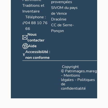
provençales
Traditions et
SIVOM du pays
Inventaire
de Vence
Téléphone :
Dracénie
04 88 10 76
CC de Serre-
66
Ponçon
Nous
contacter
Aide
Accessibilité :
non conforme
Copyright
©
Patrimages.maregionsud
-
Mentions
légales
-
Politiques
de
confidentialité