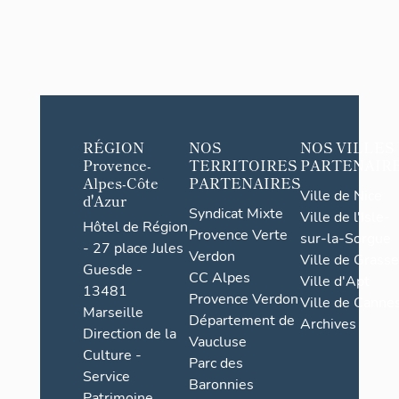
RÉGION
NOS
NOS VILLES
Provence-
TERRITOIRES
PARTENAIR
Alpes-Côte
PARTENAIRES
Ville de Nice
d'Azur
Syndicat Mixte
Ville de l'Isle-
Hôtel de Région
Provence Verte
sur-la-Sorgue
- 27 place Jules
Verdon
Ville de Grasse
Guesde -
CC Alpes
Ville d'Apt
13481
Provence Verdon
Ville de Cannes
Marseille
Département de
Archives
Direction de la
Vaucluse
Culture -
Parc des
Service
Baronnies
Patrimoine