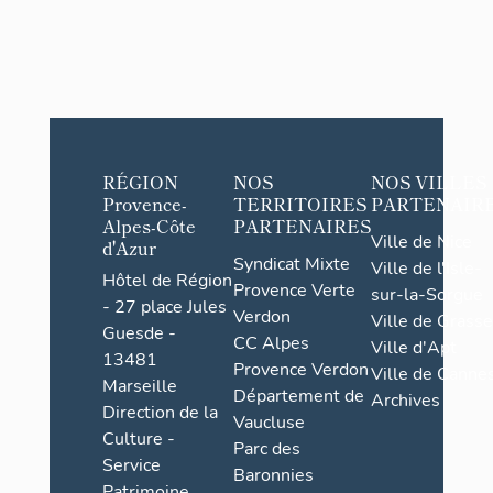
RÉGION
NOS
NOS VILLES
Provence-
TERRITOIRES
PARTENAIR
Alpes-Côte
PARTENAIRES
Ville de Nice
d'Azur
Syndicat Mixte
Ville de l'Isle-
Hôtel de Région
Provence Verte
sur-la-Sorgue
- 27 place Jules
Verdon
Ville de Grasse
Guesde -
CC Alpes
Ville d'Apt
13481
Provence Verdon
Ville de Cannes
Marseille
Département de
Archives
Direction de la
Vaucluse
Culture -
Parc des
Service
Baronnies
Patrimoine