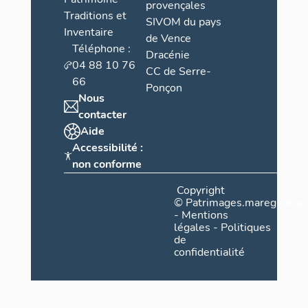
provençales
Traditions et
SIVOM du pays
Inventaire
de Vence
Téléphone :
Dracénie
04 88 10 76
CC de Serre-
66
Ponçon
Nous
contacter
Aide
Accessibilité :
non conforme
Copyright
©
Patrimages.maregionsud
-
Mentions
légales
-
Politiques
de
confidentialité