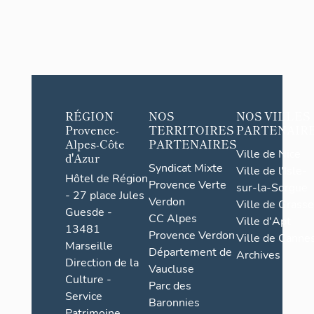
RÉGION
NOS
NOS VILLES
Provence-
TERRITOIRES
PARTENAIR
Alpes-Côte
PARTENAIRES
Ville de Nice
d'Azur
Syndicat Mixte
Ville de l'Isle-
Hôtel de Région
Provence Verte
sur-la-Sorgue
- 27 place Jules
Verdon
Ville de Grasse
Guesde -
CC Alpes
Ville d'Apt
13481
Provence Verdon
Ville de Cannes
Marseille
Département de
Archives
Direction de la
Vaucluse
Culture -
Parc des
Service
Baronnies
Patrimoine