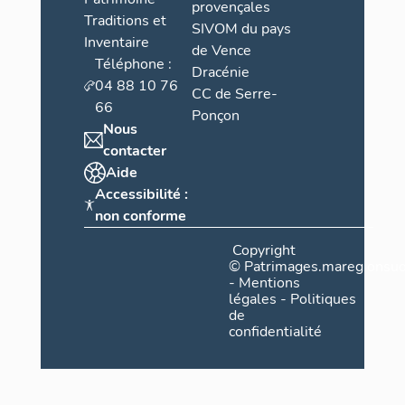
provençales
Traditions et
SIVOM du pays
Inventaire
de Vence
Téléphone :
Dracénie
04 88 10 76
CC de Serre-
66
Ponçon
Nous
contacter
Aide
Accessibilité :
non conforme
Copyright
©
Patrimages.maregionsud
-
Mentions
légales
-
Politiques
de
confidentialité