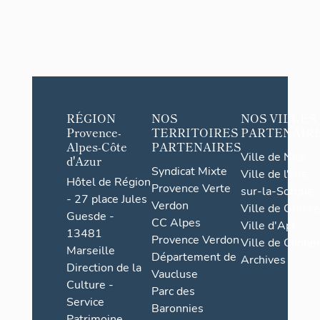
RÉGION
NOS
NOS VILLES
Provence-
TERRITOIRES
PARTENAIR
Alpes-Côte
PARTENAIRES
Ville de Nice
d'Azur
Syndicat Mixte
Ville de l'Isle-
Hôtel de Région
Provence Verte
sur-la-Sorgue
- 27 place Jules
Verdon
Ville de Grasse
Guesde -
CC Alpes
Ville d'Apt
13481
Provence Verdon
Ville de Cannes
Marseille
Département de
Archives
Direction de la
Vaucluse
Culture -
Parc des
Service
Baronnies
Patrimoine