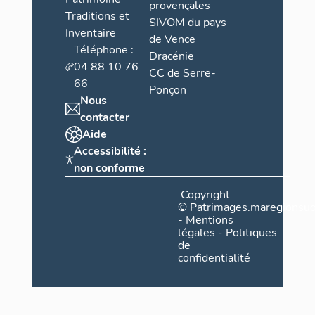
provençales
Traditions et
SIVOM du pays
Inventaire
de Vence
Téléphone :
Dracénie
04 88 10 76
CC de Serre-
66
Ponçon
Nous
contacter
Aide
Accessibilité :
non conforme
Copyright
©
Patrimages.maregionsud
-
Mentions
légales
-
Politiques
de
confidentialité