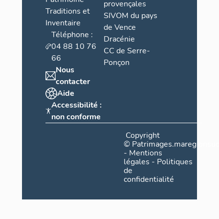
provençales
Traditions et
SIVOM du pays
Inventaire
de Vence
Téléphone :
Dracénie
04 88 10 76
CC de Serre-
66
Ponçon
Nous
contacter
Aide
Accessibilité :
non conforme
Copyright
©
Patrimages.maregionsud
-
Mentions
légales
-
Politiques
de
confidentialité