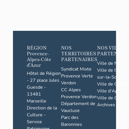
RÉGION
NOS
NOS VILLES
Provence-
TERRITOIRES
PARTENAIR
Alpes-Côte
PARTENAIRES
Ville de Nice
d'Azur
Syndicat Mixte
Ville de l'Isle-
Hôtel de Région
Provence Verte
sur-la-Sorgue
- 27 place Jules
Verdon
Ville de Grasse
Guesde -
CC Alpes
Ville d'Apt
13481
Provence Verdon
Ville de Cannes
Marseille
Département de
Archives
Direction de la
Vaucluse
Culture -
Parc des
Service
Baronnies
Patrimoine