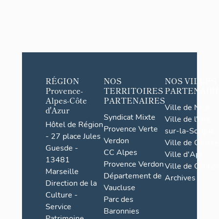
RÉGION
NOS
NOS VILLES
Provence-
TERRITOIRES
PARTENAIR
Alpes-Côte
PARTENAIRES
Ville de Nice
d'Azur
Syndicat Mixte
Ville de l'Isle-
Hôtel de Région
Provence Verte
sur-la-Sorgue
- 27 place Jules
Verdon
Ville de Grasse
Guesde -
CC Alpes
Ville d'Apt
13481
Provence Verdon
Ville de Cannes
Marseille
Département de
Archives
Direction de la
Vaucluse
Culture -
Parc des
Service
Baronnies
Patrimoine