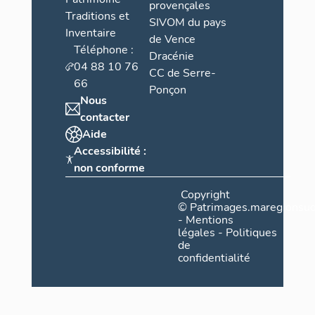
provençales
Traditions et
SIVOM du pays
Inventaire
de Vence
Téléphone :
Dracénie
04 88 10 76
CC de Serre-
66
Ponçon
Nous
contacter
Aide
Accessibilité :
non conforme
Copyright
©
Patrimages.maregionsud
-
Mentions
légales
-
Politiques
de
confidentialité