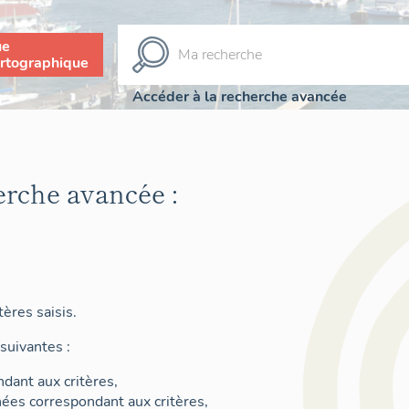
ue
rtographique
Accéder à la recherche avancée
erche avancée :
ères saisis.
suivantes :
dant aux critères,
nées correspondant aux critères,