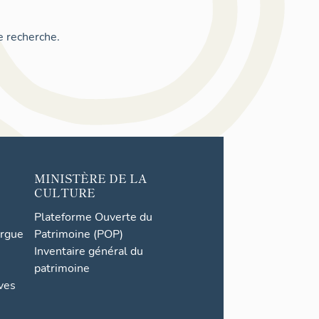
e recherche.
MINISTÈRE DE LA
CULTURE
Plateforme Ouverte du
orgue
Patrimoine (POP)
Inventaire général du
patrimoine
ives