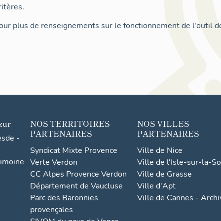
itères.
ur plus de renseignements sur le fonctionnement de l'outil d
zur
NOS TERRITOIRES
NOS VILLES
PARTENAIRES
PARTENAIRES
esde -
Syndicat Mixte Provence
Ville de Nice
rimoine
Verte Verdon
Ville de l'Isle-sur-la-S
CC Alpes Provence Verdon
Ville de Grasse
Département de Vaucluse
Ville d'Apt
Parc des Baronnies
Ville de Cannes - Arch
provençales