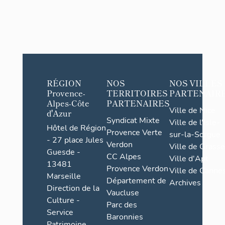
RÉGION
NOS
NOS VILLES
Provence-
TERRITOIRES
PARTENAIR
Alpes-Côte
PARTENAIRES
Ville de Nice
d'Azur
Syndicat Mixte
Ville de l'Isle-
Hôtel de Région
Provence Verte
sur-la-Sorgue
- 27 place Jules
Verdon
Ville de Grasse
Guesde -
CC Alpes
Ville d'Apt
13481
Provence Verdon
Ville de Cannes
Marseille
Département de
Archives
Direction de la
Vaucluse
Culture -
Parc des
Service
Baronnies
Patrimoine