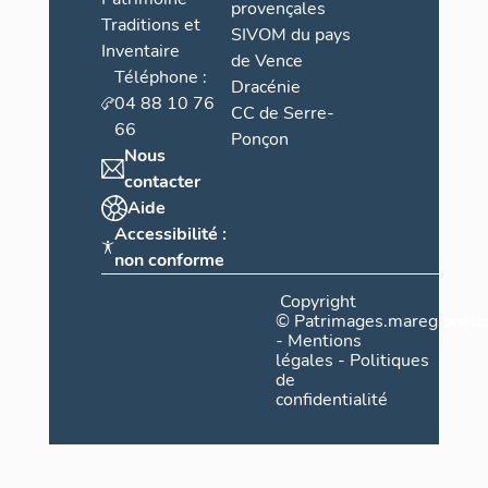
provençales
Traditions et
SIVOM du pays
Inventaire
de Vence
Téléphone :
Dracénie
04 88 10 76
CC de Serre-
66
Ponçon
Nous
contacter
Aide
Accessibilité :
non conforme
Copyright
©
Patrimages.maregionsud
-
Mentions
légales
-
Politiques
de
confidentialité