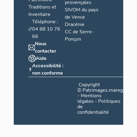
provençales
Traditions et
SIVOM du pays
Inventaire
de Vence
Téléphone :
Dracénie
04 88 10 76
CC de Serre-
66
Ponçon
Nous
contacter
Aide
Accessibilité :
non conforme
Copyright
©
Patrimages.maregionsud
-
Mentions
légales
-
Politiques
de
confidentialité