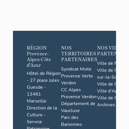
RÉGION
NOS
NOS VILLES
Provence-
TERRITOIRES
PARTENAIR
Alpes-Côte
PARTENAIRES
Ville de Nice
d'Azur
Syndicat Mixte
Ville de l'Isle-
Hôtel de Région
Provence Verte
sur-la-Sorgue
- 27 place Jules
Verdon
Ville de Grasse
Guesde -
CC Alpes
Ville d'Apt
13481
Provence Verdon
Ville de Cannes
Marseille
Département de
Archives
Direction de la
Vaucluse
Culture -
Parc des
Service
Baronnies
Patrimoine