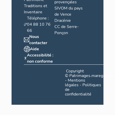
provençales
Traditions et
SIVOM du pays
Inventaire
de Vence
Téléphone :
Dracénie
04 88 10 76
CC de Serre-
66
Ponçon
Nous
contacter
Aide
Accessibilité :
non conforme
Copyright
©
Patrimages.maregionsud
-
Mentions
légales
-
Politiques
de
confidentialité