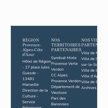
RÉGION
NOS
NOS VILLES
Provence-
TERRITOIRES
PARTENAIR
Alpes-Côte
PARTENAIRES
Ville de Nice
d'Azur
Syndicat Mixte
Ville de l'Isle-
Hôtel de Région
Provence Verte
sur-la-Sorgue
- 27 place Jules
Verdon
Ville de Grasse
Guesde -
CC Alpes
Ville d'Apt
13481
Provence Verdon
Ville de Cannes
Marseille
Département de
Archives
Direction de la
Vaucluse
Culture -
Parc des
Service
Baronnies
Patrimoine